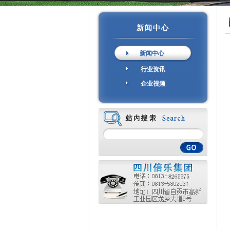
新闻中心
新闻中心
行业资讯
企业视频