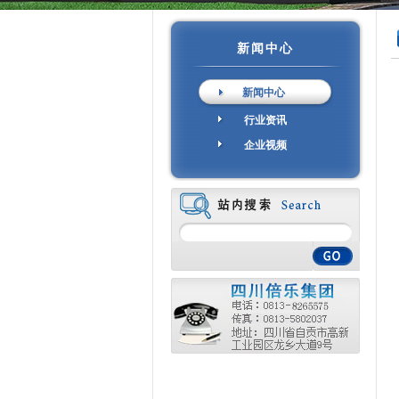
新闻中心
新闻中心
行业资讯
企业视频