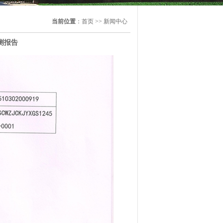
当前位置
：
首页
>> 新闻中心
测报告