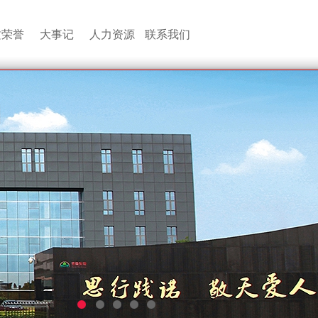
质荣誉
大事记
人力资源
联系我们
1
2
3
4
5